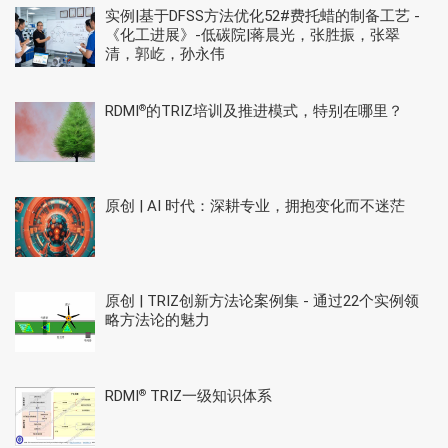
实例|基于DFSS方法优化52#费托蜡的制备工艺 -
《化工进展》-低碳院|蒋晨光，张胜振，张翠
清，郭屹，孙永伟
RDMI
的TRIZ培训及推进模式，特别在哪里？
®
原创 | AI 时代：深耕专业，拥抱变化而不迷茫
原创 | TRIZ创新方法论案例集 - 通过22个实例领
略方法论的魅力
RDMI
TRIZ一级知识体系
®