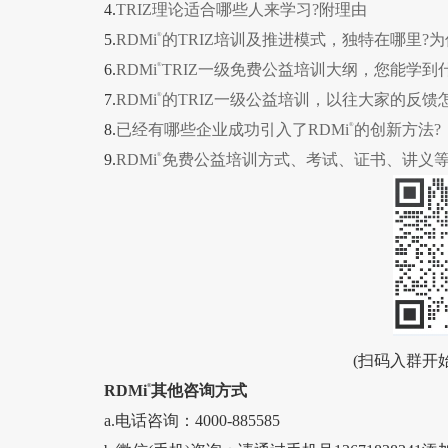
4.
TRIZ理论适合哪些人来学习?附理由
5.
RDMi
®
的TRIZ培训及推进模式，独特在哪里?为
6.
RDMi
®
TRIZ一级免费公益培训大纲，您能学到
7.
RDMi
®
的TRIZ一级公益培训，以往大家的反馈
8.
已经有哪些企业成功引入了RDMi
®
的创新方法?
9.
RDMi
®
免费公益培训方式、考试、证书、讲义
(扫码入群开始
RDMi
®
其他咨询方式
a.电话咨询：4000-885585